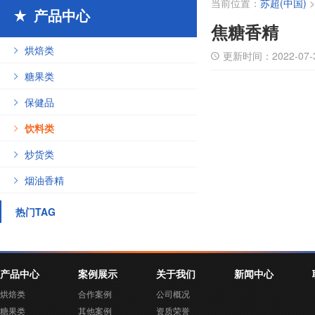
当前位置：
苏超(中国)
产品中心

焦糖香精
烘焙类

更新时间：
2022-07-

糖果类

保健品

饮料类

炒货类

烟油香精

热门TAG
产品中心
案例展示
关于我们
新闻中心
烘焙类
合作案例
公司概况
糖果类
其他案例
资质荣誉