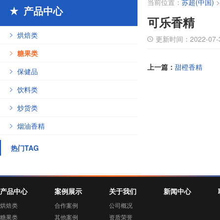
当前位置：
苏超(中国)
产品中心

可乐香精
烘焙类

更新时间：
2022-07-

糖果类

上一篇：
甜橙香精
保健品

饮料类

炒货类

烟油香精

热门TAG
产品中心
案例展示
关于我们
新闻中心
烘焙类
合作案例
公司概况
糖果类
其他案例
资质荣誉