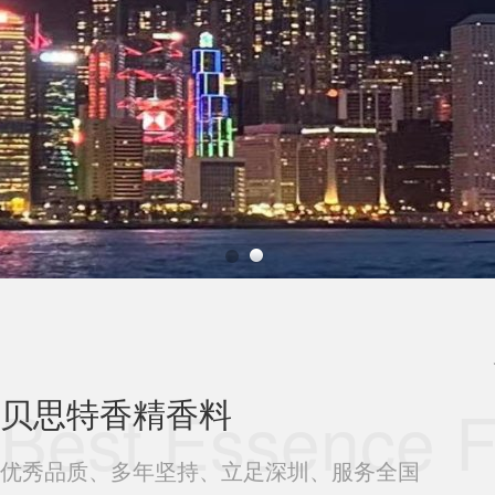
贝思特香精香料
Best Essence F
优秀品质、多年坚持、立足深圳、服务全国